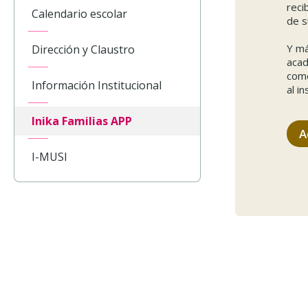
reci
Calendario escolar
de s
Y má
Dirección y Claustro
acad
como
Información Institucional
al i
Inika Familias APP
A
I-MUSI