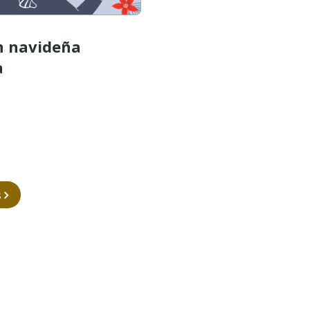
n navideña
a
s