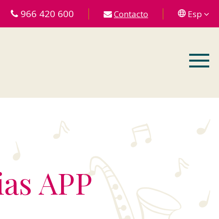
966 420 600
Contacto
Esp
ias APP