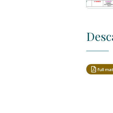
Desc
full ma